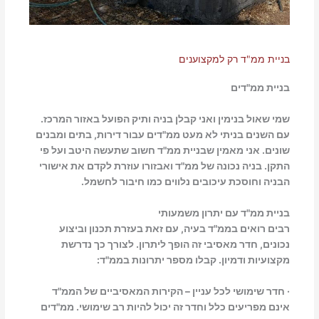
בניית ממ"ד רק למקצוענים
בניית ממ"דים
שמי שאול בנימין ואני קבלן בניה ותיק הפועל באזור המרכז.
עם השנים בניתי לא מעט ממ"דים עבור דירות, בתים ומבנים
שונים. אני מאמין שבניית ממ"ד חשוב שתעשה היטב ועל פי
התקן. בניה נכונה של ממ"ד ואבזורו עוזרת לקדם את אישורי
הבניה וחוסכת עיכובים נלווים כמו חיבור לחשמל.
בניית ממ"ד עם יתרון משמעותי
רבים רואים בממ"ד בעיה, עם זאת בעזרת תכנון וביצוע
נכונים, חדר מאסיבי זה הופך ליתרון. לצורך כך נדרשת
מקצועיות ודמיון. קבלו מספר יתרונות בממ"ד:
· חדר שימושי לכל עניין – הקירות המאסיביים של הממ"ד
אינם מפריעים כלל וחדר זה יכול להיות רב שימושי. ממ"דים