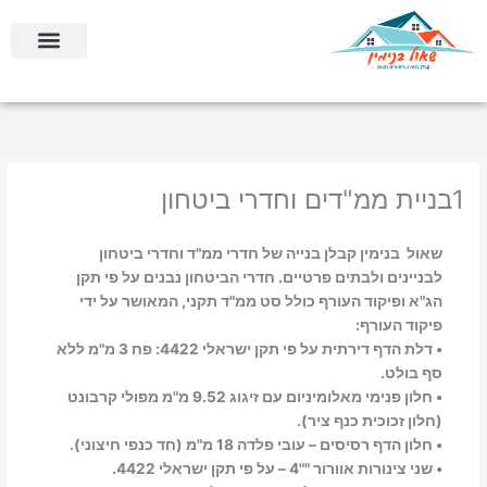
ילוג
לתוכן
תוכן
בניה קלה ומתקדמת
בניית ממ”דים וחדרי ביטחון
1בניית ממ"דים וחדרי ביטחון
שאול בנימין קבלן בנייה של חדרי ממ"ד וחדרי ביטחון
לבניינים ולבתים פרטיים. חדרי הביטחון נבנים על פי תקן
הג"א ופיקוד העורף כולל סט ממ"ד תקני, המאושר על ידי
פיקוד העורף:
• דלת הדף דירתית על פי תקן ישראלי 4422: פח 3 מ"מ ללא
סף בולט.
• חלון פנימי מאלומיניום עם זיגוג 9.52 מ"מ מפולי קרבונט
(חלון זכוכית כנף ציר).
• חלון הדף רסיסים – עובי פלדה 18 מ"מ (חד כנפי חיצוני).
• שני צינורות אוורור ""4 – על פי תקן ישראלי 4422.