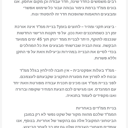
רבים משמשים כחדר שינה, חדר עבודה וכן מקום אחסון. אנו
בונים ממ"ד ברמת גימור גבוהה עבור כל שימוש אפשרי
ומבצעים התאמות שהופכות חדר זה להסטתי ונוח.
· ביצוע תקני ומהיר – לחוצים בזמן? בניית ממ"ד אינה אורכת
זמן רב כשמתכננים זאת נכון. על פי תקנות הרישוי החדשות
שנכנסו לתוקף, היתר לבניית ממד יינתן תוך 45 ימים ממועד
הבקשה. צוות הבניה שברשותי מבצעים את כל המהלכים
בכדי לסיים את הבנייה במהירות וביעילות וזאת על פי התקן
וללא פשרות.
· ממ"ד בעלות אפקטיבית – אין חובה להילחץ בגלל ממ"ד
ובטח לא לפרוץ את מסגרת התקציב שקבעתם לעצמכם.
לפני בניית ממ"ד אנו מכינים תכנית עבודה מפורטת וזאת יחד
עם המהנדס. אנו מגישים לכם הצעת המחיר שקופה וברורה
ואנו מקפידים לעמוד בתנאיה.
בניית ממ"דים באחריות
הממ"ד שלכם מהווה מקור של שקט נפשי לא רק במובן
הביטחוני המקובל אלה גם בהקשר של אחריות. בנוסף, אנו
עומדים מאחורי העבודה שלנו גם זמן רב לאחר הביצוע.