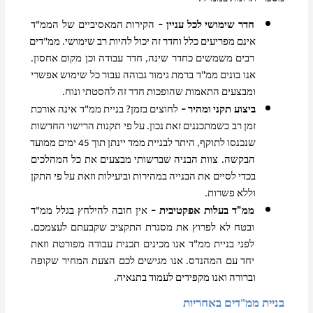
חדר שימושי לכל עניין –
 הקירות המאסיביים של הממ"ד 
אינם מפריעים כלל וחדר זה יכול להיות רב שימושי. ממ"דים 
רבים משמשים כחדר שינה, חדר עבודה וכן מקום אחסון. 
אנו בונים ממ"ד ברמת גימור גבוהה עבור כל שימוש אפשרי 
ומבצעים התאמות שהופכות חדר זה להסטתי ונוח. 
ביצוע תקני ומהיר –
 לחוצים בזמן? בניית ממ"ד אינה אורכת 
זמן רב כשמתכננים זאת נכון. על פי תקנות הרישוי החדשות 
שנכנסו לתוקף, היתר לבניית ממד יינתן תוך 45 ימים ממועד 
הבקשה. צוות הבניה שברשותי מבצעים את כל המהלכים 
בכדי לסיים את הבנייה במהירות וביעילות וזאת על פי התקן 
וללא פשרות. 
ממ"ד בעלות אפקטיבית –
 אין חובה להילחץ בגלל ממ"ד 
ובטח לא לפרוץ את מסגרת התקציב שקבעתם לעצמכם. 
לפני בניית ממ"ד אנו מכינים תכנית עבודה מפורטת וזאת 
יחד עם המהנדס. אנו מגישים לכם הצעת המחיר שקופה 
וברורה ואנו מקפידים לעמוד בתנאיה. 
בניית ממ"דים באחריות 