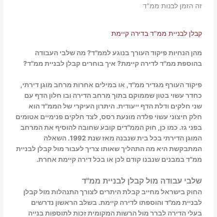
זה הזמן לבנות ממ"ד
קבלן לבניית ממ"ד בדירה קיימת
מהן הנחיות פיקוד העורך בנוגע לממ"ד? מה שלבי העבודה
בהוספת ממ"ד לדירה קיימת? איך בוחרים קבלן לבניית ממ"ד?
פיקוד העורף מגדיר ממ"ד, או במילים אחרות מרחב מוגן דירתי,
כחדר עשוי בטון שממוקם בתוך מרחב הדירה ובו חלון הדף עם
שני חלקים ודלת הדף ייעודית. היתרון העיקרי של הממ"ד הוא
חלק חיצוני עשוי פלדה מונעת רסס, לצד חלקים פנימיים אטומים
בפני גז. כמו כן, חוק הממ"דים קובע שחובה להוסיף את המרחב
המוגן הדירתי בכל בית שנבנה מאז שנת 1992. השאלה
המתבקשת היא מה התהליך שאותו צריך לעבור מול קבלן לבניית
ממ"ד במבנים שנבנו קודם לכן או בכל דירה קיימת אחרת.
שלבי עבודה מול קבלן לבניית ממ"ד
החוק בישראל מחייב קבלת היתרים לצורך התנהלות מול קבלן
לבניית ממ"ד והוספתו לדירה קיימת. בשלב הראשון נדרשים
בעלי הדירה לברר מול הרשות המקומית זכות לתוספות בנייה