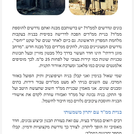
בונים ונדרשים לממ"ד? יש ברשותכם מבנה ואתם נדרשים להוספת 
ממ"ד? בניית ממ"דים הפכה לדרישה בסיסית בבניה בעקבות 
מלחמת המפרץ הראשונה. גם כיום לאחר שנים של שקט "יחסי", 
נדרשים המעוניינים בבניה, להקים ממ"דים בכל מבנה חדש. "מרחב 
מוגן דירתי" הינו חדר העשוי בדרך כלל מבטון מזויין ובעל תכונות 
טכניות שונות כמו קירות בעובי של לפחות 25 ס"מ. לכך מוסיפים 
אלמנטים שונים כמו פלאנג' ומערכת אוורור תקנית. 
שמי שאול בנימין ואני קבלן בניה ושיפוצניק ותיק הפועל באזור 
המרכז. עם השנים בניתי לא מעט ממ"דים עבור דירות, בתים 
ומבנים שונים. אני מאמין שבניית ממ"ד חשוב שתעשה היטב ועל 
פי התקן. בניה נכונה של ממ"ד ואבזורו עוזרת לקדם את אישורי 
הבניה וחוסכת עיכובים נלווים כמו חיבור לחשמל. 
בניית ממ"ד עם יתרון משמעותי
רבים רואים בממ"ד בעיה, עם זאת בעזרת תכנון וביצוע נכונים, חדר 
מאסיבי זה הופך ליתרון. לצורך כך נדרשת מקצועיות ודמיון. קבלו 
מספר יתרונות בממ"ד: