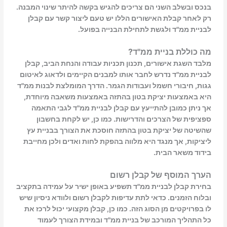
בנכס ובשלב השני הם צריכים להגיש בקשה להיתר שינוי המבנה.
רק לאחר קבלת האישורים הללו יש טעם ליצור קשר עם קבלן
לבניית ממ"ד ולגשת לתחילת הבנייה בפועל.
מה כוללת בניית ממ"ד?
מלבד השגת אישורים, תכנון תכניות עבודה והנחת הביב, קבלן
לבניית ממ"ד נדרש לחבר אותו למבנים הקיימים ולדאוג לאיטום
גגות, חיבורי חשמל ועבודות הגמר. הדרך המומלצת לבנות ממ"ד
היא באמצעות יציקת בטון בהתזה באמצעות משאבה מיוחדת,
אך ניתן כמובן להתייעץ עם קבלן לבניית ממ"ד לגבי התאמה
ספציפית של הצרכים והדרישות. כמו כן, יש לקחת בחשבון
שהשיטה של יציקת בטון בהתזה חוסכת את הצורך בבניית עץ
ליציקות, אך מנגד היא מלווה בהפקת לחות ואדים ולכן מחייבת
בידוד משאר הבית.
הערך המוסף של קבלן רשום
בחירת קבלן לבניית ממ"ד תשפיע באופן ישיר על עמידה בתקציב
ובלוח הזמנים. כדאי לתת עדיפות לקבלן רשום ולוודא ניסיון שיש
לו בפרויקטים מן הסוג הזה. כמו כן, קבלן מקצועי יכול לרכז את
כל התהליך המורכב של בניית ממ"ד ובמידת הצורך לעמוד