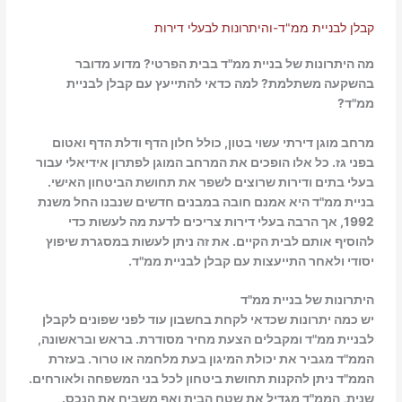
קבלן לבניית ממ"ד-והיתרונות לבעלי דירות
מה היתרונות של בניית ממ"ד בבית הפרטי? מדוע מדובר
בהשקעה משתלמת? למה כדאי להתייעץ עם קבלן לבניית
ממ"ד?
מרחב מוגן דירתי עשוי בטון, כולל חלון הדף ודלת הדף ואטום
בפני גז. כל אלו הופכים את המרחב המוגן לפתרון אידיאלי עבור
בעלי בתים ודירות שרוצים לשפר את תחושת הביטחון האישי.
בניית ממ"ד היא אמנם חובה במבנים חדשים שנבנו החל משנת
1992, אך הרבה בעלי דירות צריכים לדעת מה לעשות כדי
להוסיף אותם לבית הקיים. את זה ניתן לעשות במסגרת שיפוץ
יסודי ולאחר התייעצות עם קבלן לבניית ממ"ד.
היתרונות של בניית ממ"ד
יש כמה יתרונות שכדאי לקחת בחשבון עוד לפני שפונים לקבלן
לבניית ממ"ד ומקבלים הצעת מחיר מסודרת. בראש ובראשונה,
הממ"ד מגביר את יכולת המיגון בעת מלחמה או טרור. בעזרת
הממ"ד ניתן להקנות תחושת ביטחון לכל בני המשפחה ולאורחים.
שנית, הממ"ד מגדיל את שטח הבית ואף משביח את הנכס.