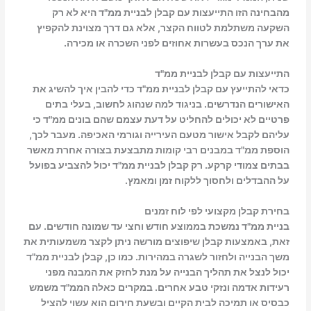
מהבחינה הזו התייעצות עם קבלן לבניית ממ"ד היא לא רק
השקעה משתלמת לטווח הקצר, אלא גם דרך מצוינת להקפיץ
את ערך הנכס בעשרות אחוזים לפני השכרה או מכירה.
התייעצות עם קבלן לבניית ממ"ד
כדאי להתייעץ עם קבלן לבניית ממ"ד כדי להבין איך להשיג את
האישורים הנדרשים. בניגוד למה שנהוג לחשוב, בעלי בתים
פרטיים לא יכולים להחליט על דעת עצמם שהם בונים ממ"ד כי
עליהם לקבל אישור מטעם העירייה וגורמי האכיפה. מעבר לכך,
הוספת ממ"ד במבנים רבי קומות מתבצעת בצורה אחרת מאשר
בבתים צמודי קרקע. רק קבלן לבניית ממ"ד יכול להצביע בפועל
על ההבדלים ולחסוך ללקוח זמן ומאמץ.
בחירת קבלן מקצועי לפי לוח זמנים
בניית ממ"ד נמשכת בממוצע חודש וחצי עד שמונה חודשים. עם
זאת, באמצעות קבלן שיפוצים מורשה ניתן לקצר משמעותית את
משך הבנייה ולחזור לשגרה במהירות. כמו כן, קבלן לבניית ממ"ד
יכול לנצל את תהליך הבנייה על מנת לחזק את המבנה מפני
רעידות אדמה ונזקי טבע אחרים. במקרים כאלה הממ"ד משמש
כבסיס או תמיכה לבית הקיים ובשעת חירום הוא עשוי להציל