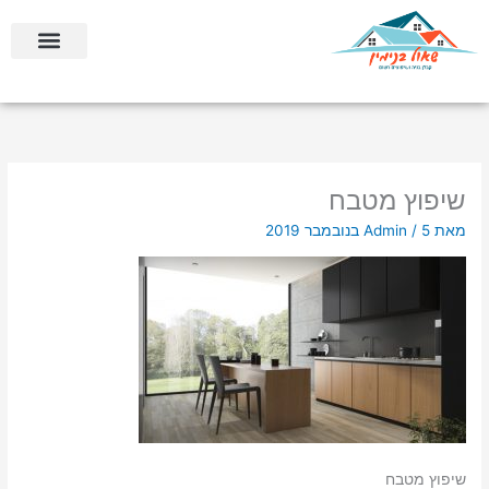
ילוג
לתוכן
תוכן
בניה קלה ומתקדמת
בניית ממ”דים וחדרי ביטחון
שיפוץ מטבח
מאת
5 בנובמבר 2019
/
Admin
שיפוץ מטבח