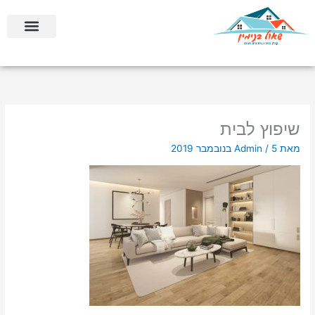
ילוג
לתוכן
תוכן
בניה קלה ומתקדמת
בניית ממ”דים וחדרי ביטחון
שיפוץ לבית
מאת
5 בנובמבר 2019
/
Admin