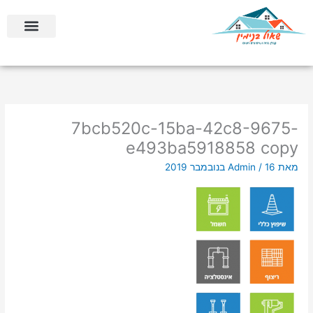
ילוג
לתוכן
תוכן
בניה קלה ומתקדמת
בניית ממ”דים וחדרי ביטחון
7bcb520c-15ba-42c8-9675-
e493ba5918858 copy
מאת
16 בנובמבר 2019
/
Admin