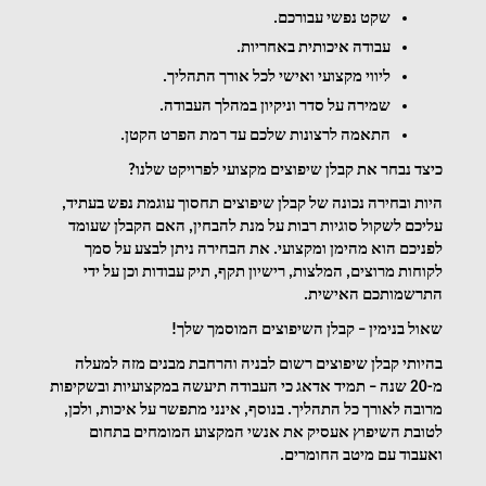
שקט נפשי עבורכם.
עבודה איכותית באחריות.
ליווי מקצועי ואישי לכל אורך התהליך.
שמירה על סדר וניקיון במהלך העבודה.
התאמה לרצונות שלכם עד רמת הפרט הקטן.
כיצד נבחר את קבלן שיפוצים מקצועי לפרויקט שלנו?
היות ובחירה נכונה של קבלן שיפוצים תחסוך עוגמת נפש בעתיד, 
עליכם לשקול סוגיות רבות על מנת להבחין, האם הקבלן שעומד 
לפניכם הוא מהימן ומקצועי. את הבחירה ניתן לבצע על סמך 
לקוחות מרוצים, המלצות, רישיון תקף, תיק עבודות וכן על ידי 
התרשמותכם האישית. 
שאול בנימין – קבלן השיפוצים המוסמך שלך!
בהיותי קבלן שיפוצים רשום לבניה והרחבת מבנים מזה למעלה 
מ-20 שנה – תמיד אדאג כי העבודה תיעשה במקצועיות ובשקיפות 
מרובה לאורך כל התהליך. בנוסף, אינני מתפשר על איכות, ולכן, 
לטובת השיפוץ אעסיק את אנשי המקצוע המומחים בתחום 
ואעבוד עם מיטב החומרים. 