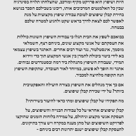
היות ושיפוץ הוא פרויקט מקיף ומורכב, שהצלחתו תלויה בסינרגיה 
שבין כל האלמנטים המרכיבים אותו, ריכזנו בשבילכם הסבר בנושא 
בחירת קבלן שיפוצים לטובת עבודת שיפוץ מקצועית על מנת 
לאפשר לכם לצאת לדרך בראש שקט ולהגיע למטרה שלכם 
בבטחה.
בבואכם לשפץ את הבית תגלו כי עבודות השיפוץ השונות כוללות 
את העסקתם של אנשי מקצוע שונים, ביניהם רצף, חשמלאי 
מוסמך, אינסטלטור, נגר ועוד רבים אחרים. האתגר בשיפוץ עצמאי 
בא לידי ביטוי ביכולת לתמרן בין אנשי המקצוע תוך כדי ווידוא 
תמידי, שעבודת השיפוץ מתנהלת ביד רמה ובסטנדרטים גבוהים. 
אתגר זה הופך לא פשוט, במיוחד לאור העובדה, שתקופת השיפוץ 
הנה תקופה מלחיצה למכביר. 
אם כך איך מנהלים את השיפוץ בצורה היעילה והאפקטיבית 
ביותר? על ידי שכירת קבלן שיפוצים.
מה תפקידו של קבלן שיפוצים ומתי כדאי להיעזר בשירותיו?
קבלן שיפוצים אחראי על כל עבודות הבנייה והשיפוצים, על 
העסקת אנשי מקצוע וניהולם, על עמידה בלוחות הזמנים שהוקצו 
לפרויקט השיפוצים ועל מתן מענה במקרה ויש צורך בתיקונים. 
להעסקת קבלן שיפוצים ישנם יתרונות רבים ביניהם – 