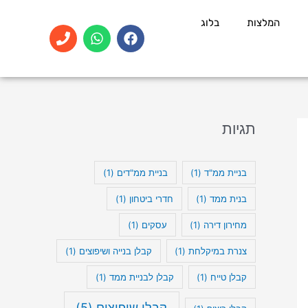
המלצות
בלוג
P
W
F
h
h
a
o
a
c
n
t
e
e
s
b
a
o
p
o
p
k
תגיות
בניית ממ"ד
(1)
בניית ממ"דים
(1)
בנית ממד
(1)
חדרי ביטחון
(1)
מחירון דירה
(1)
עסקים
(1)
צנרת במיקלחת
(1)
קבלן בנייה ושיפוצים
(1)
קבלן טייח
(1)
קבלן לבניית ממד
(1)
קבלן שיפוצים
(5)